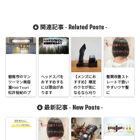
Related Posts
関連記事 -
-
碧南市のマン
ヘッドスパを
【メンズにお
髪質改善スト
ツーマン美容
おすすめする
すすめ】襟足
レートで扱い
室HairTouri
には理由があ
のクセが気に
やすいツヤ髪
松井裕紀のプ
ります
なるなら刈り
に
ロフィール
上げましょう
New Posts
最新記事 -
-