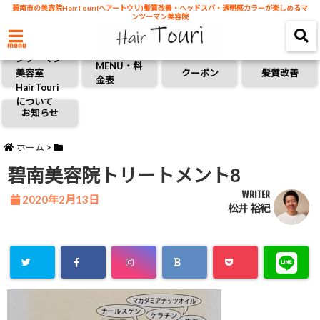
碧南市の美容院HairTouri(ヘアートウリ)髪質改善・ヘッドスパ・透明感カラーが楽しめるマ
ンツーマン美容院
碧南市のマ
menu
ンツーマン
MENU・料
美容室
クーポン
髪質改善
金表
HairTouri
について
お知らせ
ホーム
>
碧南美容院トリートメント8
WRITER
2020年2月13日
松井 裕紀