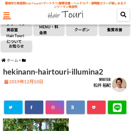
碧南市の美容院HairTouri(ヘアートウリ)髪質改善・ヘッドスパ・透明感カラーが楽しめるマ
ンツーマン美容院
碧南市のマ
menu
ンツーマン
MENU・料
美容室
クーポン
髪質改善
金表
HairTouri
について
お知らせ
ホーム
>
hekinann-hairtouri-illumina2
WRITER
2019年12月10日
松井 裕紀