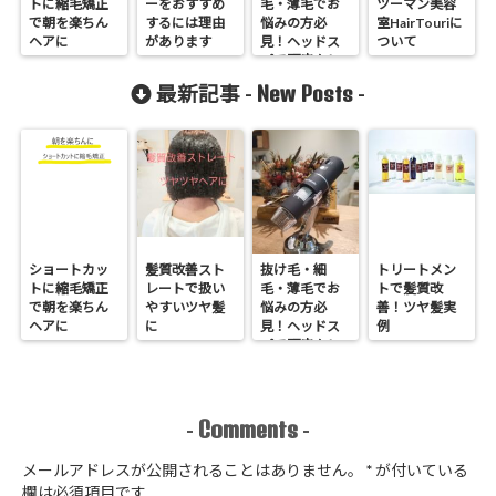
トに縮毛矯正
ーをおすすめ
毛・薄毛でお
ツーマン美容
で朝を楽ちん
するには理由
悩みの方必
室HairTouriに
ヘアに
があります
見！ヘッドス
ついて
パで頭皮クレ
ンジング
New Posts
最新記事 -
-
ショートカッ
髪質改善スト
抜け毛・細
トリートメン
トに縮毛矯正
レートで扱い
毛・薄毛でお
トで髪質改
で朝を楽ちん
やすいツヤ髪
悩みの方必
善！ツヤ髪実
ヘアに
に
見！ヘッドス
例
パで頭皮クレ
ンジング
Comments
-
-
メールアドレスが公開されることはありません。
*
が付いている
欄は必須項目です