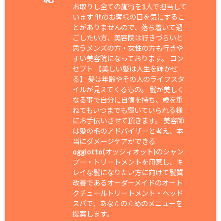
お取りし全ての施術を1人で担当して
います 他のお客様の目を気にするこ
とがありませんので、落ち着いて過
ごしたい方、美容院は行きづらいと
思うメンズの方・女性の方も行きや
すい美容院になっております。 コン
セプト 【美しい髪は人生を輝かせ
る】 髪は年齢やその人のライフスタ
イルが見えてくるもの。 髪が美しく
なる事で自分に自信を持ち、歳を重
ねてもいつまでも輝いていられる様
にお手伝いさせて頂きます。 美容師
は髪の毛のアドバイザーと考え、本
当にダメージケアができる
oggiotto(オッジィオット)のシャン
プー・トリートメントを用意し、キ
レイな髪になりたい方に向けて髪質
改善であるオーダーメイドのオート
クチュールトリートメント・ヘッド
スパで、あなたのためのメニューを
提案します。