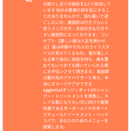
お取りし全ての施術を1人で担当して
います 他のお客様の目を気にするこ
とがありませんので、落ち着いて過
ごしたい方、美容院は行きづらいと
思うメンズの方・女性の方も行きや
すい美容院になっております。 コン
セプト 【美しい髪は人生を輝かせ
る】 髪は年齢やその人のライフスタ
イルが見えてくるもの。 髪が美しく
なる事で自分に自信を持ち、歳を重
ねてもいつまでも輝いていられる様
にお手伝いさせて頂きます。 美容師
は髪の毛のアドバイザーと考え、本
当にダメージケアができる
oggiotto(オッジィオット)のシャン
プー・トリートメントを用意し、キ
レイな髪になりたい方に向けて髪質
改善であるオーダーメイドのオート
クチュールトリートメント・ヘッド
スパで、あなたのためのメニューを
提案します。