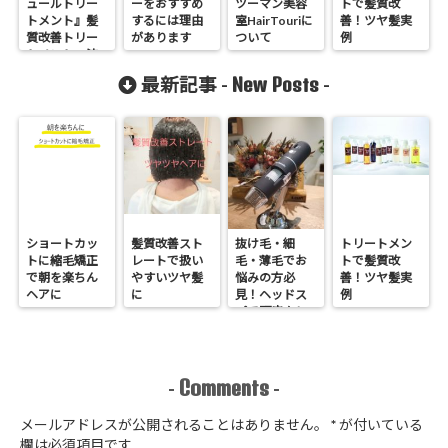
ュールトリー
ーをおすすめ
ツーマン美容
トで髪質改
トメント』髪
するには理由
室HairTouriに
善！ツヤ髪実
質改善トリー
があります
ついて
例
トメントの流
れ
New Posts
最新記事 -
-
ショートカッ
髪質改善スト
抜け毛・細
トリートメン
トに縮毛矯正
レートで扱い
毛・薄毛でお
トで髪質改
で朝を楽ちん
やすいツヤ髪
悩みの方必
善！ツヤ髪実
ヘアに
に
見！ヘッドス
例
パで頭皮クレ
ンジング
Comments
-
-
メールアドレスが公開されることはありません。
*
が付いている
欄は必須項目です