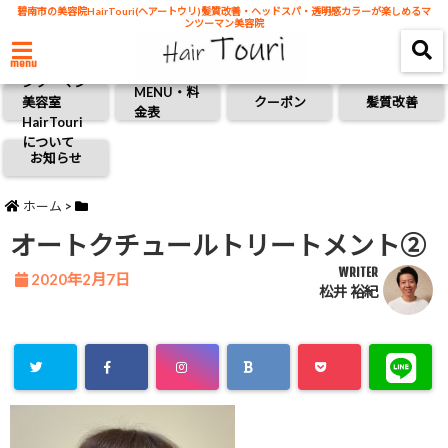
碧南市の美容院HairTouri(ヘアートウリ)髪質改善・ヘッドスパ・透明感カラーが楽しめるマ
ンツーマン美容院
碧南市のマ
menu
ンツーマン
MENU・料
美容室
クーポン
髪質改善
金表
HairTouri
について
お知らせ
ホーム
>
オートクチュールトリートメント②
WRITER
2020年2月7日
松井 裕紀